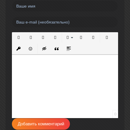
Полужирный
Курсив
Подчеркнутый
Зачеркнутый
Выравнивание
Нумерованный список
Маркированный спи
Вставить сс
Вставить защищенную ссылку
Вставить смайлик
Вставка скрытого текста
Вставка цитаты
Вставка спойлера
0
Добавить комментарий