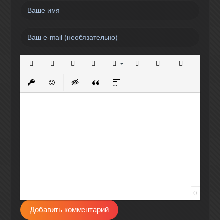
Полужирный
Курсив
Подчеркнутый
Зачеркнутый
Выравнивание
Нумерованный список
Маркированный спи
Вставить сс
Вставить защищенную ссылку
Вставить смайлик
Вставка скрытого текста
Вставка цитаты
Вставка спойлера
0
Добавить комментарий