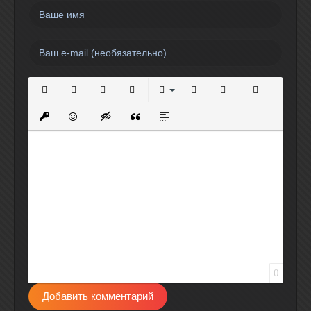
Полужирный
Курсив
Подчеркнутый
Зачеркнутый
Выравнивание
Нумерованный список
Маркированный спи
Вставить сс
Вставить защищенную ссылку
Вставить смайлик
Вставка скрытого текста
Вставка цитаты
Вставка спойлера
0
Добавить комментарий