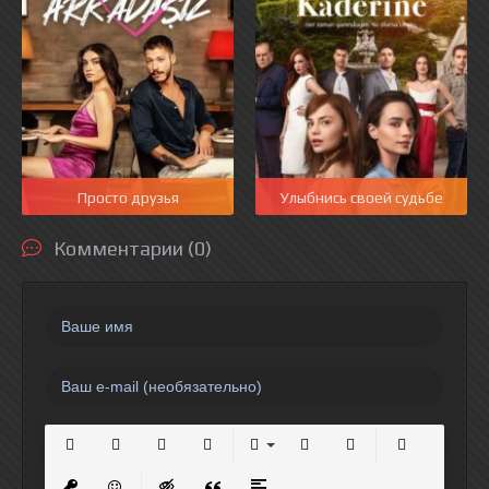
Просто друзья
Улыбнись своей судьбе
Комментарии (0)
Полужирный
Курсив
Подчеркнутый
Зачеркнутый
Выравнивание
Нумерованный список
Маркированный спи
Вставить сс