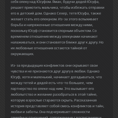
себя опеку над Юсуфом. Яман, будучи дядей Юсуфа,
решает приютить мальчика, чтобы избежать отправки
его в детский дом. Однако Сехер, тетя Юсуфа, также
желает стать его опекуном. Из-за этого вспыхивает
борьба и напряженные отношения между ними,
поскольку Юсуф становится спорным объектом. Со
временем отношения между опекунами начинают
налаживаться, и они становятся ближе друг к другу. Но
их любовные отношения остаются тайной от
окружающих.
Из-за предыдущих конфликтов они скрывают свои
чувства и не признаются друг другу в любви. Однако
Юсуф, хотя и маленький, начинает догадываться, что
между тетей и дядей есть что-то большее, чем
партнерство по опеке над ним. Это вызывает его
любопытство и желание разобраться в этой тайне,
которую взрослые стараются скрыть. Рассказанная
история представляет собой смесь конфликтов и тайн,
любви и заботы. Она подчеркивает сложности
семейных отношений, сопряженные с воспитанием и