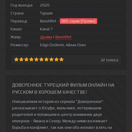
Год выхода:
2020
Страна:
Турция
Перевод:
BeniAffet -
805 серия [Промо]
Канал:
Kanal 7
Жанр:
Драма
|
BeniAffet
Режиссер:
Edgü Özdemir, Айхан Озен
32
голоса
ДОВЕРЕННОЕ ТУРЕЦКИЙ ФИЛЬМ ОНЛАЙН НА
РУССКОМ В ХОРОШЕМ КАЧЕСТВЕ!
Описываемая история из сериала "Доверенное"
рассказывает о Юсуфе, мальчике, потерявшем
родителей и попавшем в центр внимания двух
опекунов - Ямана и Сехер. Между ними возникает
борьба и конфликт, так как они оба желают взять на