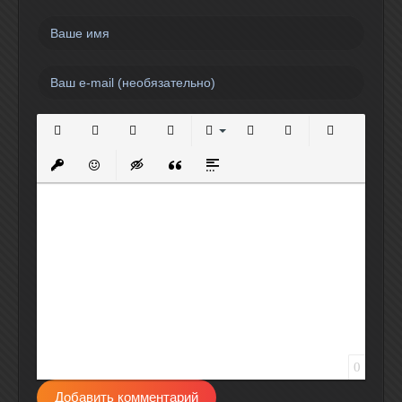
Полужирный
Курсив
Подчеркнутый
Зачеркнутый
Выравнивание
Нумерованный список
Маркированный спи
Вставить сс
Вставить защищенную ссылку
Вставить смайлик
Вставка скрытого текста
Вставка цитаты
Вставка спойлера
0
Добавить комментарий