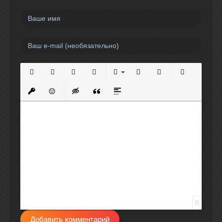
Полужирный
Курсив
Подчеркнутый
Зачеркнутый
Выравнивание
Нумерованный список
Маркированный спи
Вставить сс
Вставить защищенную ссылку
Вставить смайлик
Вставка скрытого текста
Вставка цитаты
Вставка спойлера
0
Добавить комментарий