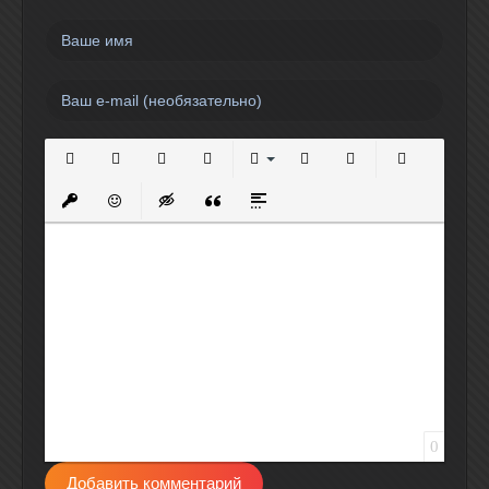
Полужирный
Курсив
Подчеркнутый
Зачеркнутый
Выравнивание
Нумерованный список
Маркированный спи
Вставить сс
Вставить защищенную ссылку
Вставить смайлик
Вставка скрытого текста
Вставка цитаты
Вставка спойлера
0
Добавить комментарий