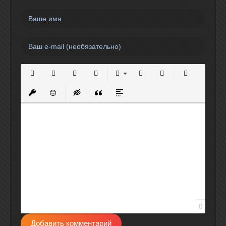
Полужирный
Курсив
Подчеркнутый
Зачеркнутый
Выравнивание
Нумерованный список
Маркированный спи
Вставить сс
Вставить защищенную ссылку
Вставить смайлик
Вставка скрытого текста
Вставка цитаты
Вставка спойлера
0
Добавить комментарий