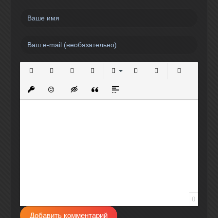
Полужирный
Курсив
Подчеркнутый
Зачеркнутый
Выравнивание
Нумерованный список
Маркированный спи
Вставить сс
Вставить защищенную ссылку
Вставить смайлик
Вставка скрытого текста
Вставка цитаты
Вставка спойлера
0
Добавить комментарий