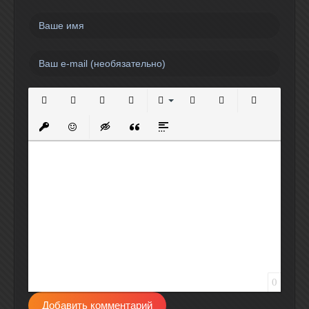
Полужирный
Курсив
Подчеркнутый
Зачеркнутый
Выравнивание
Нумерованный список
Маркированный спи
Вставить сс
Вставить защищенную ссылку
Вставить смайлик
Вставка скрытого текста
Вставка цитаты
Вставка спойлера
0
Добавить комментарий