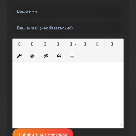
Полужирный
Курсив
Подчеркнутый
Зачеркнутый
Выравнивание
Нумерованный список
Маркированный спи
Вставить сс
Вставить защищенную ссылку
Вставить смайлик
Вставка скрытого текста
Вставка цитаты
Вставка спойлера
0
Добавить комментарий