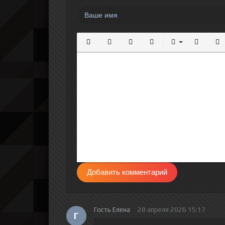
Полужирный
Курсив
Подчеркнутый
Зачеркнутый
Выравнивание
Нумерова
Мар
Добавить комментарий
Гость Елена
28 апреля 2026 15:17
Г