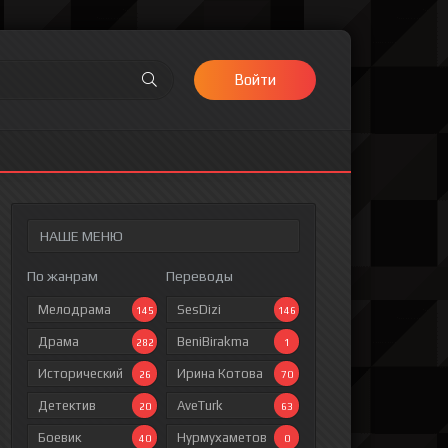
Войти
НАШЕ МЕНЮ
По жанрам
Переводы
Мелодрама
SesDizi
145
146
Драма
BeniBirakma
282
1
Исторический
Ирина Котова
26
70
Детектив
AveTurk
20
63
Боевик
Нурмухаметов
40
0