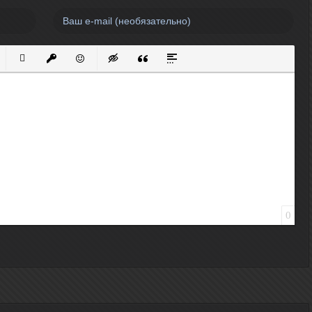
нный список
кированный список
Вставить ссылку
Вставить защищенную ссылку
Вставить смайлик
Вставка скрытого текста
Вставка цитаты
Вставка спойлера
0