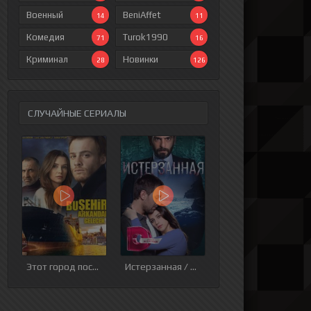
Военный
BeniAffet
14
11
Комедия
Turok1990
71
16
Криминал
Новинки
28
126
СЛУЧАЙНЫЕ СЕРИАЛЫ
ия
9 серия
10 серия
11 серия
12 серия
Этот город последует за тобой
Истерзанная / Ты Карадениз