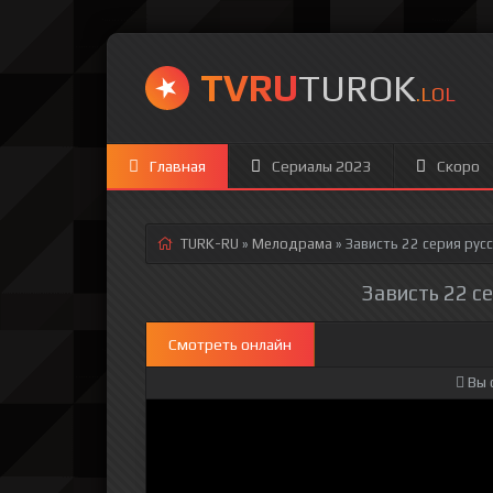
TVRU
TUROK
.LOL
Главная
Сериалы 2023
Скоро
TURK-RU
»
Мелодрама
» Зависть 22 серия
русс
Зависть 22 се
Смотреть онлайн
Вы 