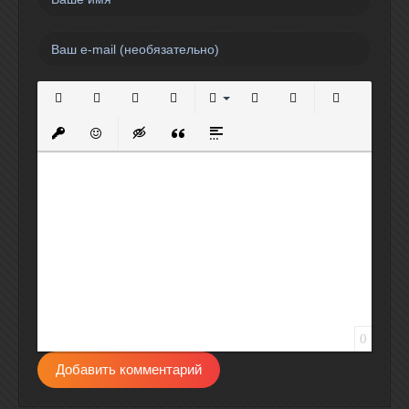
Полужирный
Курсив
Подчеркнутый
Зачеркнутый
Выравнивание
Нумерованный список
Маркированный спи
Вставить сс
Вставить защищенную ссылку
Вставить смайлик
Вставка скрытого текста
Вставка цитаты
Вставка спойлера
0
Добавить комментарий