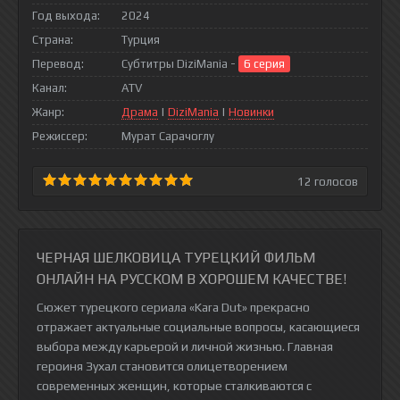
Год выхода:
2024
Страна:
Турция
Перевод:
Субтитры DiziMania -
6 серия
Канал:
ATV
Жанр:
Драма
|
DiziMania
|
Новинки
Режиссер:
Мурат Сарачоглу
12
голосов
ЧЕРНАЯ ШЕЛКОВИЦА ТУРЕЦКИЙ ФИЛЬМ
ОНЛАЙН НА РУССКОМ В ХОРОШЕМ КАЧЕСТВЕ!
Сюжет турецкого сериала «Kara Dut» прекрасно
отражает актуальные социальные вопросы, касающиеся
выбора между карьерой и личной жизнью. Главная
героиня Зухал становится олицетворением
современных женщин, которые сталкиваются с