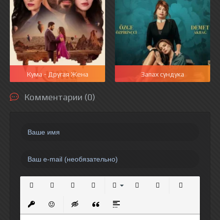
Кума - Другая Жена
Запах сундука
Комментарии (0)
Полужирный
Курсив
Подчеркнутый
Зачеркнутый
Выравнивание
Нумерованный список
Маркированный спи
Вставить сс
Вставить защищенную ссылку
Вставить смайлик
Вставка скрытого текста
Вставка цитаты
Вставка спойлера