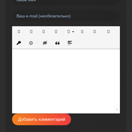
Полужирный
Курсив
Подчеркнутый
Зачеркнутый
Выравнивание
Нумерованный список
Маркированный спи
Вставить сс
Вставить защищенную ссылку
Вставить смайлик
Вставка скрытого текста
Вставка цитаты
Вставка спойлера
0
Добавить комментарий