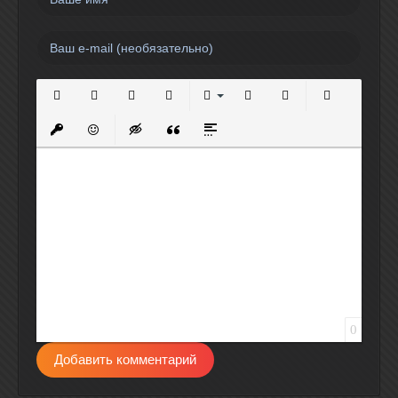
Полужирный
Курсив
Подчеркнутый
Зачеркнутый
Выравнивание
Нумерованный список
Маркированный спи
Вставить сс
Вставить защищенную ссылку
Вставить смайлик
Вставка скрытого текста
Вставка цитаты
Вставка спойлера
0
Добавить комментарий