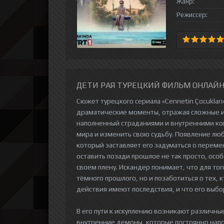
Жанр:
Режиссер:
ДЕТИ РАЯ ТУРЕЦКИЙ ФИЛЬМ ОНЛАЙН 
Сюжет турецкого сериала «Cennetin Çocuklar
драматические моменты, отражая сложные ис
наполненный страданиями и внутренними кон
мира и изменить свою судьбу. Появление л
который заставляет его задуматься о перемен
оставить позади прошлое не так просто, осо
своем плену. Искандер понимает, что для тог
тёмного прошлого, но и позаботиться о тех, к
действия имеют последствия, и что его выбо
В его пути к искуплению возникают различны
внутренние демоны, которые постоянно напом