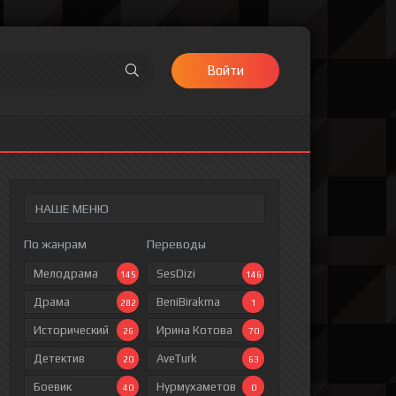
Войти
НАШЕ МЕНЮ
По жанрам
Переводы
Мелодрама
SesDizi
145
146
Драма
BeniBirakma
282
1
Исторический
Ирина Котова
26
70
Детектив
AveTurk
20
63
Боевик
Нурмухаметов
40
0