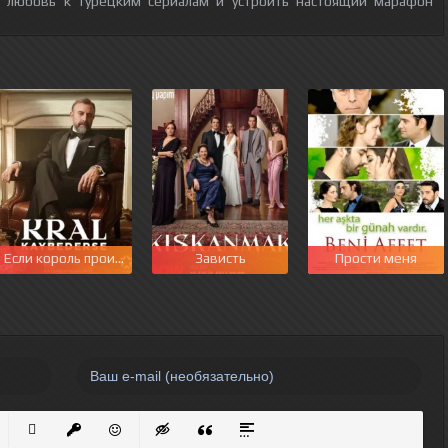
ю любовь к турецким сериалам и устроить настоящий марафон
этот мир
Если король проиграет
Зависть
Прости меня