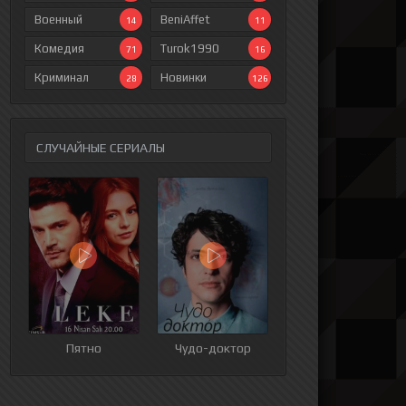
Военный
BeniAffet
14
11
Комедия
Turok1990
71
16
Криминал
Новинки
28
126
СЛУЧАЙНЫЕ СЕРИАЛЫ
Пятно
Чудо-доктор