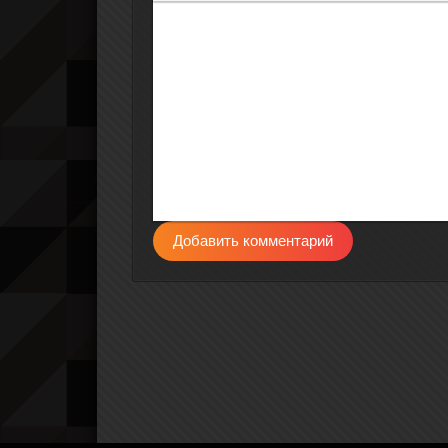
Полужирный
Курсив
Подчеркнутый
Зачеркнутый
Выравнивание
Нумерова
Мар
Добавить комментарий