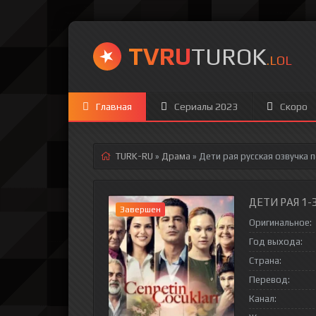
TVRU
TUROK
.LOL
Главная
Сериалы 2023
Скоро
TURK-RU
»
Драма
» Дети рая
русская озвучка 
ДЕТИ РАЯ 1-
Завершен
Оригинальное:
Год выхода:
Страна:
Перевод:
Канал: