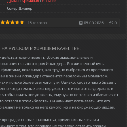
Драма
|
Криминал
|
Новинки
Сонер Джанер
15
голосов
05.08.2026
0
НА РУССКОМ В ХОРОШЕМ КАЧЕСТВЕ!
ı» действительно имеет глубокие эмоциональные и
пытания главного героя Искандера. Его жизненный путь,
фликтами, показывает, как трудно выбраться из преступного
юбви в жизни Искандера становится переломным моментом,
ах и поиске более светлого пути. Однако, как это часто бывает,
бенно когда темные силы окружают его и пытаются удержать в
о чтобы начать новую жизнь, ему нужно не только избавиться от
то остался в этом «болоте». Он начинает осознавать, что его
р влияет не только на него самого, но и на окружающих людей.
е преграды: старые знакомства, криминальные связи и
инают о том, что прошлое не так легко оставить позади.