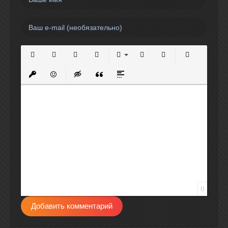
Полужирный
Курсив
Подчеркнутый
Зачеркнутый
Выравнивание
Нумерованный список
Маркированный спи
Вставить сс
Вставить защищенную ссылку
Вставить смайлик
Вставка скрытого текста
Вставка цитаты
Вставка спойлера
0
Добавить комментарий