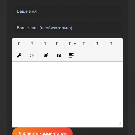
Полужирный
Курсив
Подчеркнутый
Зачеркнутый
Выравнивание
Нумерованный список
Маркированный спи
Вставить сс
Вставить защищенную ссылку
Вставить смайлик
Вставка скрытого текста
Вставка цитаты
Вставка спойлера
0
Добавить комментарий