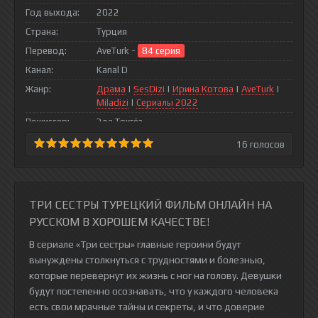
Год выхода:
2022
Страна:
Турция
Перевод:
AveTurk -
84 серия
Канал:
Kanal D
Жанр:
Драма
|
SesDizi
|
Ирина Котова
|
AveTurk
|
Miladizi
|
Сериалы 2022
Режиссер:
Эда Токгёз
16
голосов
ТРИ СЕСТРЫ ТУРЕЦКИЙ ФИЛЬМ ОНЛАЙН НА
РУССКОМ В ХОРОШЕМ КАЧЕСТВЕ!
В сериале «Три сестры» главные героини будут
вынуждены столкнуться с трудностями и болезнью,
которые перевернут их жизнь с ног на голову. Девушки
будут постепенно осознавать, что у каждого человека
есть свои мрачные тайны и секреты, и что доверие