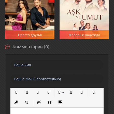
Просто друзья
Любовь и надежда
Комментарии (0)
Полужирный
Курсив
Подчеркнутый
Зачеркнутый
Выравнивание
Нумерованный список
Маркированный спи
Вставить сс
Вставить защищенную ссылку
Вставить смайлик
Вставка скрытого текста
Вставка цитаты
Вставка спойлера