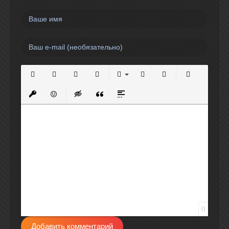
Полужирный
Курсив
Подчеркнутый
Зачеркнутый
Выравнивание
Нумерованный список
Маркированный спи
Вставить сс
Вставить защищенную ссылку
Вставить смайлик
Вставка скрытого текста
Вставка цитаты
Вставка спойлера
0
Добавить комментарий