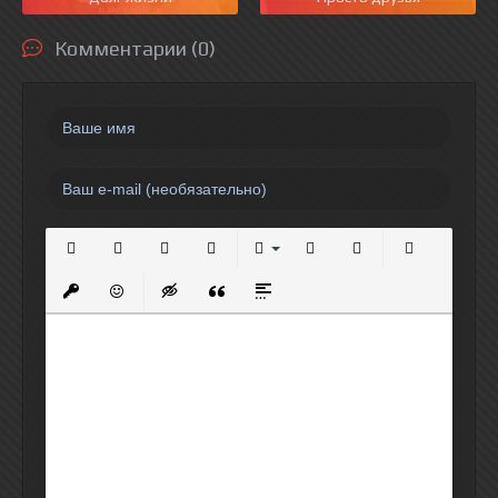
Комментарии (0)
Полужирный
Курсив
Подчеркнутый
Зачеркнутый
Выравнивание
Нумерованный список
Маркированный спи
Вставить сс
Вставить защищенную ссылку
Вставить смайлик
Вставка скрытого текста
Вставка цитаты
Вставка спойлера