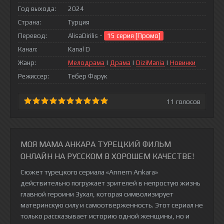
Год выхода:
2024
Страна:
Турция
Перевод:
AlisaDirilis -
15 серия [Промо]
Канал:
Kanal D
Жанр:
Мелодрама
|
Драма
|
DiziMania
|
Новинки
Режиссер:
Тебер Фарук
11
голосов
МОЯ МАМА АНКАРА ТУРЕЦКИЙ ФИЛЬМ
ОНЛАЙН НА РУССКОМ В ХОРОШЕМ КАЧЕСТВЕ!
Сюжет турецкого сериала «Annem Ankara»
действительно погружает зрителей в непростую жизнь
главной героини Зухал, которая символизирует
материнскую силу и самоотверженность. Этот сериал не
только рассказывает историю одной женщины, но и