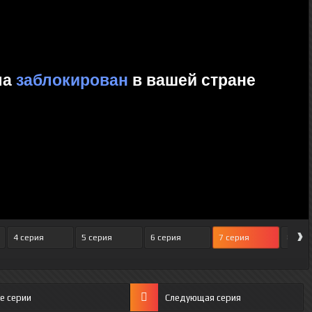
›
4 серия
5 серия
6 серия
7 серия
8 сер
е серии
Следующая серия