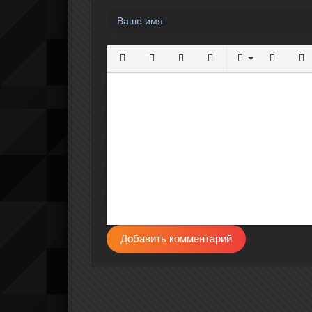
Полужирный
Курсив
Подчеркнутый
Зачеркнутый
Выравнивание
Нумерова
Мар
Добавить комментарий