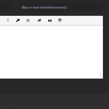
нный список
кированный список
Вставить ссылку
Вставить защищенную ссылку
Вставить смайлик
Вставка скрытого текста
Вставка цитаты
Вставка спойлера
0