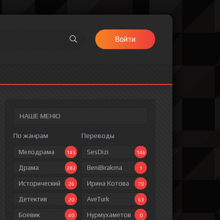
Войти
НАШЕ МЕНЮ
По жанрам
Переводы
Мелодрама
SesDizi
145
146
Драма
BeniBirakma
282
1
Исторический
Ирина Котова
26
70
Детектив
AveTurk
20
63
Боевик
Нурмухаметов
40
0