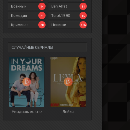
Военный
BeniAffet
14
11
Комедия
Turok1990
71
16
Криминал
Новинки
28
126
СЛУЧАЙНЫЕ СЕРИАЛЫ
ия
9 серия
10 серия
11 серия
12 серия
Увидишь во сне
Лейла