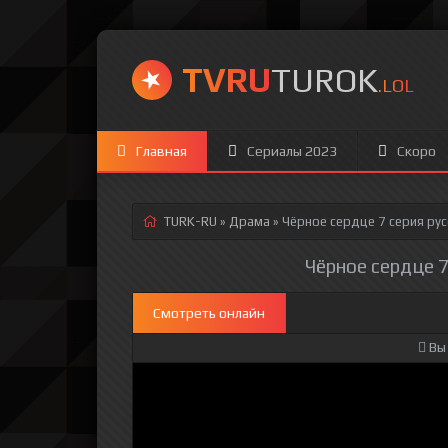
TVRU
TUROK
.LOL
Главная
Сериалы 2023
Скоро
TURK-RU
»
Драма
» Чёрное сердце 7 серия
рус
Чёрное сердце 7
Смотреть онлайн
Вы 