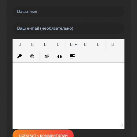
Полужирный
Курсив
Подчеркнутый
Зачеркнутый
Выравнивание
Нумерованный список
Маркированный спи
Вставить сс
Вставить защищенную ссылку
Вставить смайлик
Вставка скрытого текста
Вставка цитаты
Вставка спойлера
0
Добавить комментарий