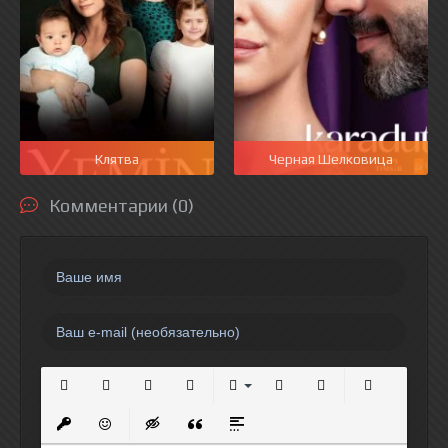
Клятва
Черная Шелковица
Комментарии (0)
Полужирный
Курсив
Подчеркнутый
Зачеркнутый
Выравнивание
Нумерованный список
Маркированный спи
Вставить сс