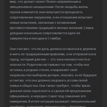
мир, что делает сюжет более напряжённым и
эмоционально насыщенным. После свадьбы жизнь
героев изменится: они попытаются преодолеть
сопротивление окружения, и их отношения испытают
новые испытания, связанные с возможным
противостоянием традиций и личных желаний. Семья
девушки изначально сопротивляется идее её
замужества и поездки в Стамбул.
Они считают, что их дочь должна оставаться в деревне
и жить по традиционным правилам, а не отправляться в
город, который для них — это зона неизвестности и
опасности. Родители настаивают на том, чтобы она
осталась в родных стенах, и выражают своё
недовольство выбором дочери, опасаясь за её будущее
и считаю, что она должна следовать устоям своей
семьи и общества. Они также требуют, чтобы Эркан
доказал свою серьёзность и сделал ей предложение
официально, и нередко ставят под сомнение его
намерения. В итоге ситуация вызывает эмоциональный
конфликт, и решение девушки стать с Эрканом и