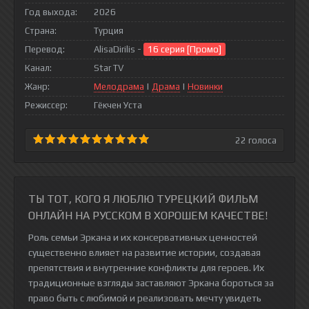
Год выхода:
2026
Страна:
Турция
Перевод:
AlisaDirilis -
16 серия [Промо]
Канал:
Star TV
Жанр:
Мелодрама
|
Драма
|
Новинки
Режиссер:
Гёкчен Уста
22
голоса
ТЫ ТОТ, КОГО Я ЛЮБЛЮ ТУРЕЦКИЙ ФИЛЬМ
ОНЛАЙН НА РУССКОМ В ХОРОШЕМ КАЧЕСТВЕ!
Роль семьи Эркана и их консервативных ценностей
существенно влияет на развитие истории, создавая
препятствия и внутренние конфликты для героев. Их
традиционные взгляды заставляют Эркана бороться за
право быть с любимой и реализовать мечту увидеть