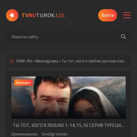
TVRU
TUROK
.LOL
Войти
TURK-RU
»
Мелодрама
» Ты тот, кого я люблю
русская озвучка полностью смотреть онлайн!
Выходит
ТЫ ТОТ, КОГО Я ЛЮБЛЮ 1-14,15,16 СЕРИЯ ТУРЕЦКИЙ СЕ
Оригинальное:
Sevdiği Sensin