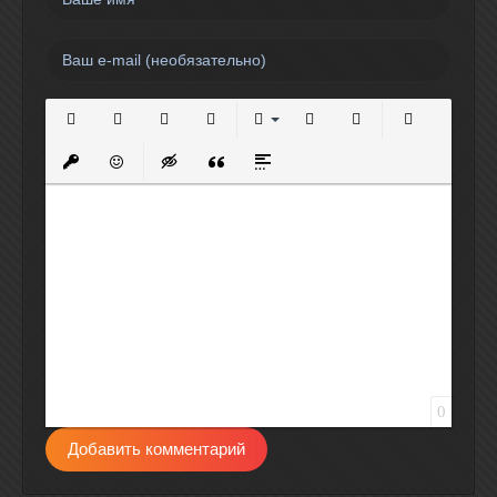
Полужирный
Курсив
Подчеркнутый
Зачеркнутый
Выравнивание
Нумерованный список
Маркированный спи
Вставить сс
Вставить защищенную ссылку
Вставить смайлик
Вставка скрытого текста
Вставка цитаты
Вставка спойлера
0
Добавить комментарий