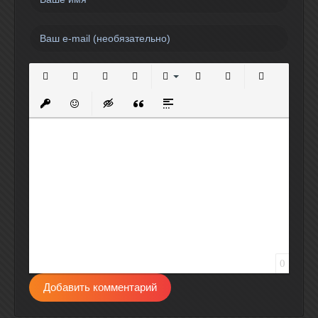
Полужирный
Курсив
Подчеркнутый
Зачеркнутый
Выравнивание
Нумерованный список
Маркированный спи
Вставить сс
Вставить защищенную ссылку
Вставить смайлик
Вставка скрытого текста
Вставка цитаты
Вставка спойлера
0
Добавить комментарий