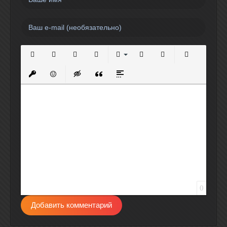
Полужирный
Курсив
Подчеркнутый
Зачеркнутый
Выравнивание
Нумерованный список
Маркированный спи
Вставить сс
Вставить защищенную ссылку
Вставить смайлик
Вставка скрытого текста
Вставка цитаты
Вставка спойлера
0
Добавить комментарий