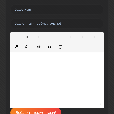
Полужирный
Курсив
Подчеркнутый
Зачеркнутый
Выравнивание
Нумерованный список
Маркированный спи
Вставить сс
Вставить защищенную ссылку
Вставить смайлик
Вставка скрытого текста
Вставка цитаты
Вставка спойлера
0
Добавить комментарий