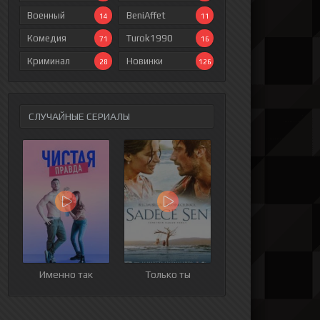
Военный
BeniAffet
14
11
Комедия
Turok1990
71
16
Криминал
Новинки
28
126
СЛУЧАЙНЫЕ СЕРИАЛЫ
ия
9 серия
10 серия
11 серия
12 серия
Именно так
Только ты