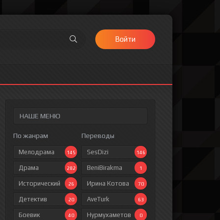
Войти
НАШЕ МЕНЮ
По жанрам
Переводы
Мелодрама
SesDizi
145
146
Драма
BeniBirakma
282
1
Исторический
Ирина Котова
26
70
Детектив
AveTurk
20
63
Боевик
Нурмухаметов
40
0