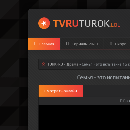
TVRU
TUROK
.LOL
Главная
Сериалы 2023
Скоро
TURK-RU
»
Драма
» Семья - это испытание 16 
Семья - это испытани
Смотреть онлайн
Вы 