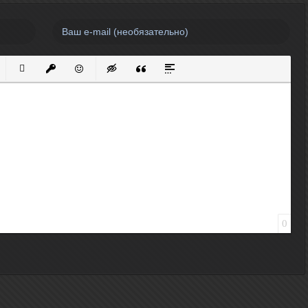
нный список
кированный список
Вставить ссылку
Вставить защищенную ссылку
Вставить смайлик
Вставка скрытого текста
Вставка цитаты
Вставка спойлера
0