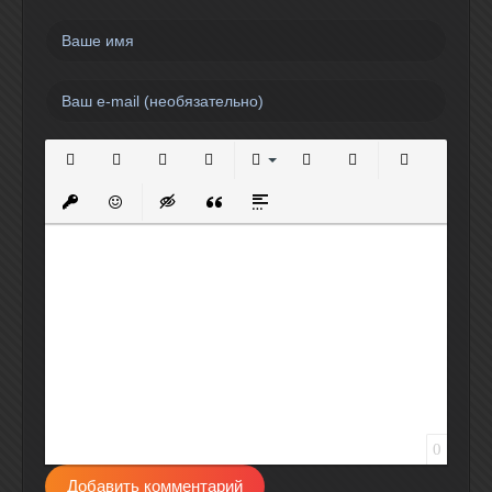
Полужирный
Курсив
Подчеркнутый
Зачеркнутый
Выравнивание
Нумерованный список
Маркированный спи
Вставить сс
Вставить защищенную ссылку
Вставить смайлик
Вставка скрытого текста
Вставка цитаты
Вставка спойлера
0
Добавить комментарий