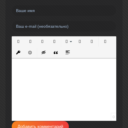
Полужирный
Курсив
Подчеркнутый
Зачеркнутый
Выравнивание
Нумерованный список
Маркированный спи
Вставить сс
Вставить защищенную ссылку
Вставить смайлик
Вставка скрытого текста
Вставка цитаты
Вставка спойлера
0
Добавить комментарий