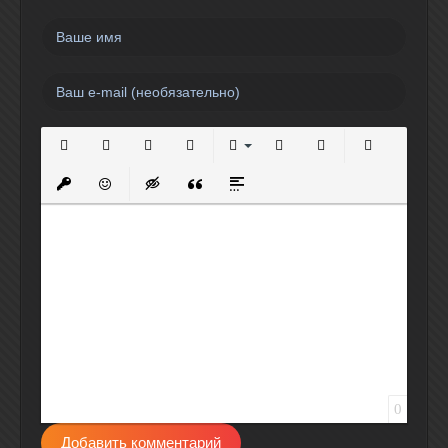
Полужирный
Курсив
Подчеркнутый
Зачеркнутый
Выравнивание
Нумерованный список
Маркированный спи
Вставить сс
Вставить защищенную ссылку
Вставить смайлик
Вставка скрытого текста
Вставка цитаты
Вставка спойлера
0
Добавить комментарий