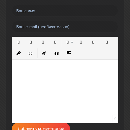
Полужирный
Курсив
Подчеркнутый
Зачеркнутый
Выравнивание
Нумерованный список
Маркированный спи
Вставить сс
Вставить защищенную ссылку
Вставить смайлик
Вставка скрытого текста
Вставка цитаты
Вставка спойлера
0
Добавить комментарий