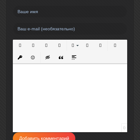
Полужирный
Курсив
Подчеркнутый
Зачеркнутый
Выравнивание
Нумерованный список
Маркированный спи
Вставить сс
Вставить защищенную ссылку
Вставить смайлик
Вставка скрытого текста
Вставка цитаты
Вставка спойлера
0
Добавить комментарий