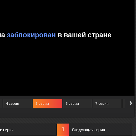
›
4 серия
5 серия
6 серия
7 серия
8 сер
е серии
Следующая серия