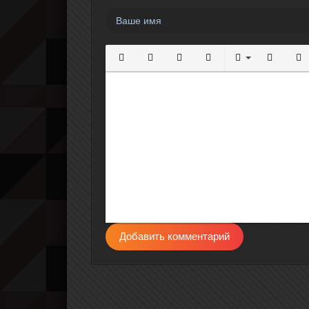
Полужирный
Курсив
Подчеркнутый
Зачеркнутый
Выравнивание
Нумерова
Мар
Добавить комментарий