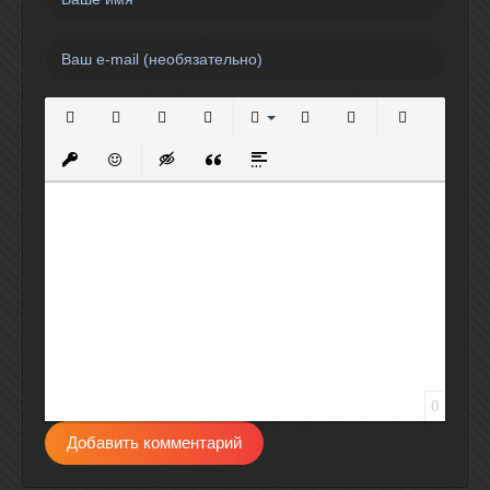
Полужирный
Курсив
Подчеркнутый
Зачеркнутый
Выравнивание
Нумерованный список
Маркированный спи
Вставить сс
Вставить защищенную ссылку
Вставить смайлик
Вставка скрытого текста
Вставка цитаты
Вставка спойлера
0
Добавить комментарий