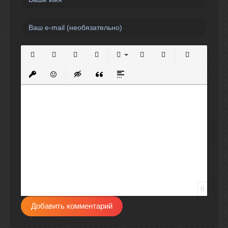
Полужирный
Курсив
Подчеркнутый
Зачеркнутый
Выравнивание
Нумерованный список
Маркированный спи
Вставить сс
Вставить защищенную ссылку
Вставить смайлик
Вставка скрытого текста
Вставка цитаты
Вставка спойлера
0
Добавить комментарий