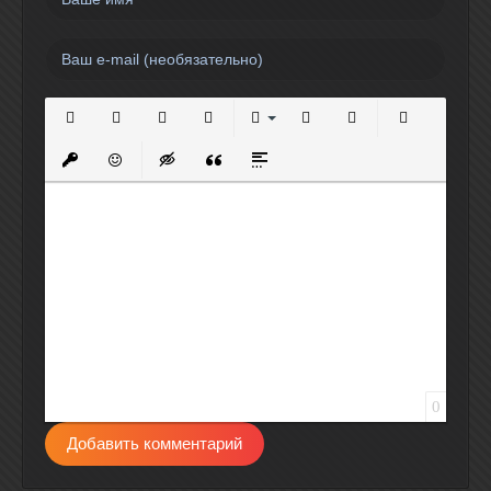
Полужирный
Курсив
Подчеркнутый
Зачеркнутый
Выравнивание
Нумерованный список
Маркированный спи
Вставить сс
Вставить защищенную ссылку
Вставить смайлик
Вставка скрытого текста
Вставка цитаты
Вставка спойлера
0
Добавить комментарий