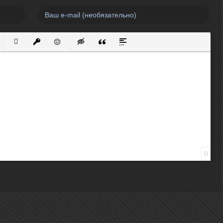
нный список
кированный список
Вставить ссылку
Вставить защищенную ссылку
Вставить смайлик
Вставка скрытого текста
Вставка цитаты
Вставка спойлера
0