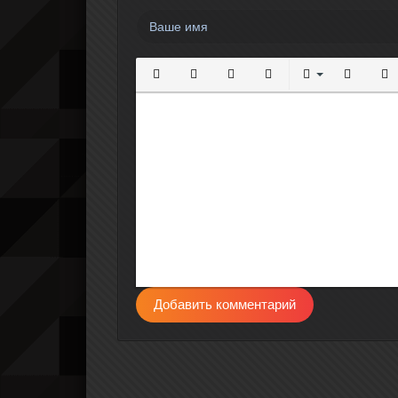
Полужирный
Курсив
Подчеркнутый
Зачеркнутый
Выравнивание
Нумерова
Мар
Добавить комментарий