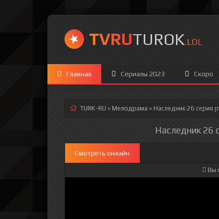
TVRU
TUROK
.LOL
Главная
Сериалы 2023
Скоро
TURK-RU
»
Мелодрама
» Наследник 26 серия
р
Наследник 26 с
Смотреть онлайн
Вы 