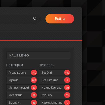
Войти
НАШЕ МЕНЮ
По жанрам
Переводы
Мелодрама
SesDizi
145
146
Драма
BeniBirakma
282
1
Исторический
Ирина Котова
26
70
Детектив
AveTurk
20
63
Боевик
Нурмухаметов
40
0