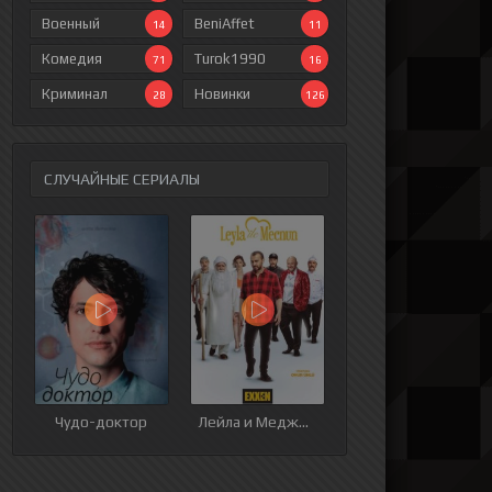
Военный
BeniAffet
14
11
Комедия
Turok1990
71
16
Криминал
Новинки
28
126
СЛУЧАЙНЫЕ СЕРИАЛЫ
ия
9 серия
10 серия
11 серия
12 серия
Чудо-доктор
Лейла и Меджнун