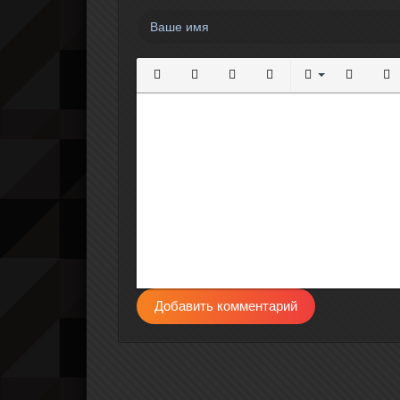
Полужирный
Курсив
Подчеркнутый
Зачеркнутый
Выравнивание
Нумерова
Мар
Добавить комментарий