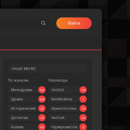
Войти
НАШЕ МЕНЮ
По жанрам
Переводы
Мелодрама
SesDizi
145
146
Драма
BeniBirakma
282
1
Исторический
Ирина Котова
26
70
Детектив
AveTurk
20
63
Боевик
Нурмухаметов
40
0