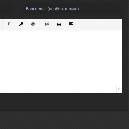
нный список
кированный список
Вставить ссылку
Вставить защищенную ссылку
Вставить смайлик
Вставка скрытого текста
Вставка цитаты
Вставка спойлера
0