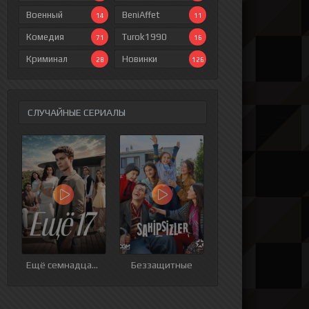
Военный
BeniAffet
14
11
Комедия
Turok1990
71
16
Криминал
Новинки
28
126
СЛУЧАЙНЫЕ СЕРИАЛЫ
ия
9 серия
10 серия
11 серия
12 серия
Ещё семнадцать
Беззащитные