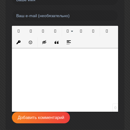
Полужирный
Курсив
Подчеркнутый
Зачеркнутый
Выравнивание
Нумерованный список
Маркированный спи
Вставить сс
Вставить защищенную ссылку
Вставить смайлик
Вставка скрытого текста
Вставка цитаты
Вставка спойлера
0
Добавить комментарий