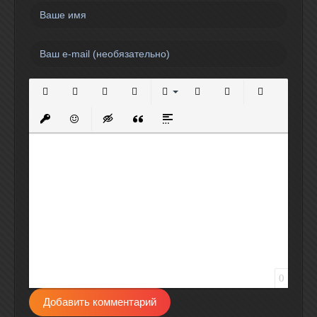
Полужирный
Курсив
Подчеркнутый
Зачеркнутый
Выравнивание
Нумерованный список
Маркированный спи
Вставить сс
Вставить защищенную ссылку
Вставить смайлик
Вставка скрытого текста
Вставка цитаты
Вставка спойлера
0
Добавить комментарий