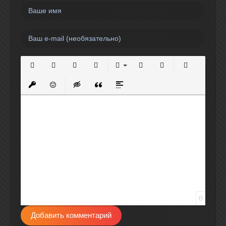
Полужирный
Курсив
Подчеркнутый
Зачеркнутый
Выравнивание
Нумерованный список
Маркированный спи
Вставить сс
Вставить защищенную ссылку
Вставить смайлик
Вставка скрытого текста
Вставка цитаты
Вставка спойлера
0
Добавить комментарий