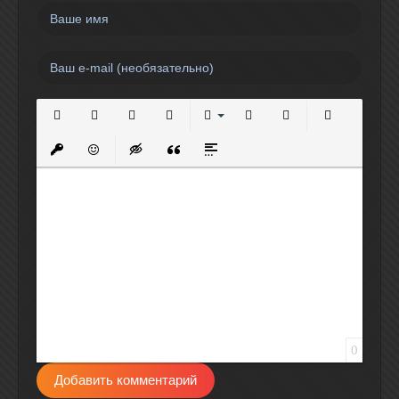
Полужирный
Курсив
Подчеркнутый
Зачеркнутый
Выравнивание
Нумерованный список
Маркированный спи
Вставить сс
Вставить защищенную ссылку
Вставить смайлик
Вставка скрытого текста
Вставка цитаты
Вставка спойлера
0
Добавить комментарий