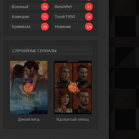
Военный
BeniAffet
14
11
Комедия
Turok1990
71
16
Криминал
Новинки
28
126
СЛУЧАЙНЫЕ СЕРИАЛЫ
ия
9 серия
10 серия
11 серия
12 серия
Дикий мёд
Ядовитый плющ