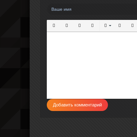
Полужирный
Курсив
Подчеркнутый
Зачеркнутый
Выравнивание
Нумерова
Мар
Добавить комментарий