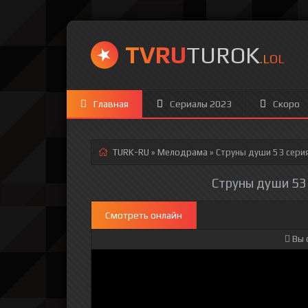
TVRU
TUROK
.LOL
Главная
Сериалы 2023
Скоро
TURK-RU
»
Мелодрама
» Струны души 53 сери
Струны души 53 
Смотреть онлайн
Вы 