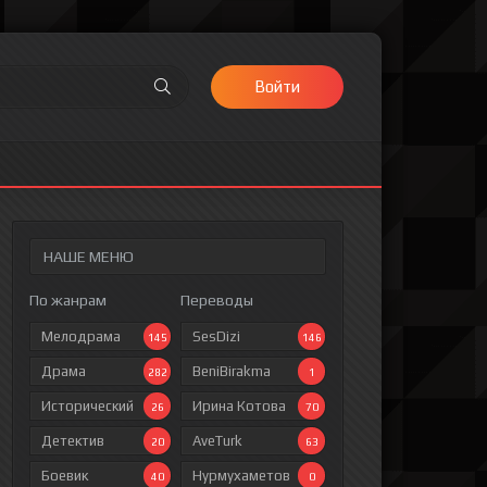
Войти
НАШЕ МЕНЮ
По жанрам
Переводы
Мелодрама
SesDizi
145
146
Драма
BeniBirakma
282
1
Исторический
Ирина Котова
26
70
Детектив
AveTurk
20
63
Боевик
Нурмухаметов
40
0