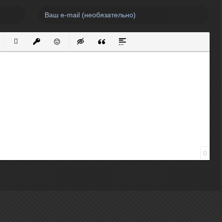
нный список
кированный список
Вставить ссылку
Вставить защищенную ссылку
Вставить смайлик
Вставка скрытого текста
Вставка цитаты
Вставка спойлера
0