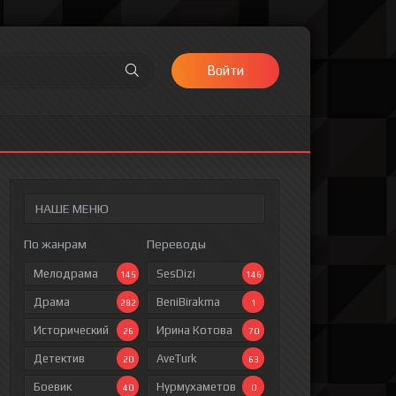
Войти
НАШЕ МЕНЮ
По жанрам
Переводы
Мелодрама
SesDizi
145
146
Драма
BeniBirakma
282
1
Исторический
Ирина Котова
26
70
Детектив
AveTurk
20
63
Боевик
Нурмухаметов
40
0