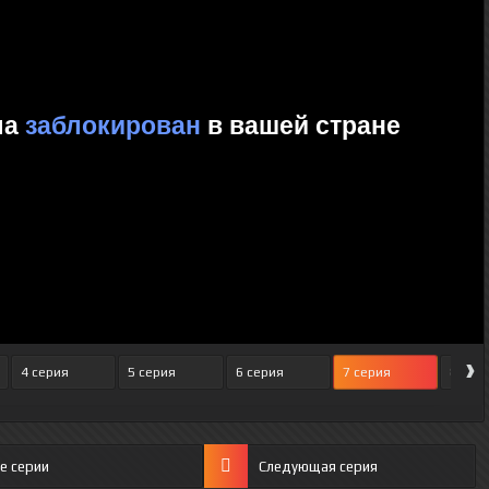
›
4 серия
5 серия
6 серия
7 серия
8 сер
е серии
Следующая серия