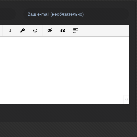
нный список
кированный список
Вставить ссылку
Вставить защищенную ссылку
Вставить смайлик
Вставка скрытого текста
Вставка цитаты
Вставка спойлера
0