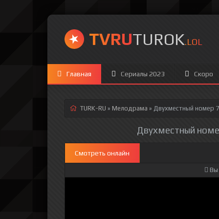
TVRU
TUROK
.LOL
Главная
Сериалы 2023
Скоро
TURK-RU
»
Мелодрама
» Двухместный номер 7
Двухместный номер 
Смотреть онлайн
Вы 