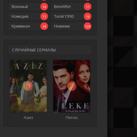
Военный
BeniAffet
14
11
Комедия
Turok1990
71
16
Криминал
Новинки
28
126
СЛУЧАЙНЫЕ СЕРИАЛЫ
ия
Азиз
Пятно