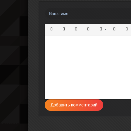
Полужирный
Курсив
Подчеркнутый
Зачеркнутый
Выравнивание
Нумерова
Мар
Добавить комментарий