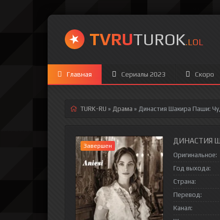
TVRU
TUROK
.LOL
Главная
Сериалы 2023
Скоро
TURK-RU
»
Драма
» Династия Шакира Паши: Чу
ДИНАСТИЯ ША
Завершен
Оригинальное:
Год выхода:
Страна:
Перевод:
Канал: