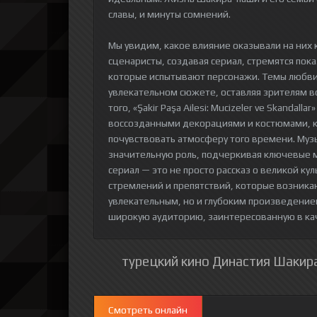
славы, и минуты сомнений.
Мы увидим, какое влияние оказывали на них 
сценаристы, создавая сериал, стремятся пока
которые испытывают персонажи. Темы любви,
увлекательном сюжете, оставляя зрителям в
того, «Şakir Paşa Ailesi: Mucizeler ve Skanda
воссозданными декорациями и костюмами, к
почувствовать атмосферу того времени. Муз
значительную роль, подчеркивая ключевые м
сериал — это не просто рассказ о великой к
стремлений и препятствий, которые возника
увлекательным, но и глубоким произведением
широкую аудиторию, заинтересованную в ка
турецкий кино Династия Шакира
Смотреть онлайн