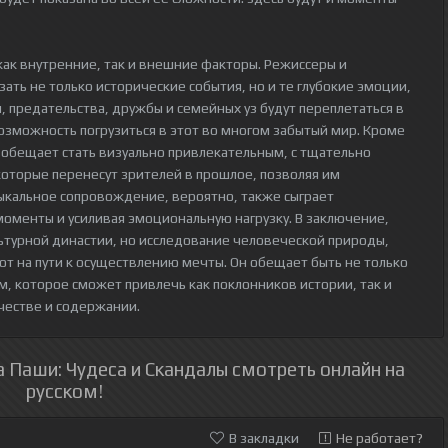
как внутренние, так и внешние факторы. Режиссеры и
зать не только исторические события, но и те глубокие эмоции,
 предательства, дружбы и семейных уз будут переплетаться в
озможность погрузиться в этот во многом забытый мир. Кроме
llar» обещает стать визуально привлекательным, с тщательно
оторые перенесут зрителей в прошлое, позволяя им
ыкальное сопровождение, вероятно, также сыграет
оменты и усиливая эмоциональную нагрузку. В заключение,
ультурной династии, но исследование человеческой природы,
ют на пути к осуществлению мечты. Он обещает быть не только
, которое сможет привлечь как поклонников истории, так и
честве и содержании.
 Паши: Чудеса и Скандалы смотреть онлайн на
русском!
В закладки
Не работает?