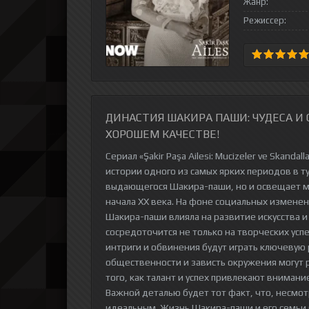
Жанр:
Режиссер:
ДИНАСТИЯ ШАКИРА ПАШИ: ЧУДЕСА И
ХОРОШЕМ КАЧЕСТВЕ!
Сериал «Şakir Paşa Ailesi: Mucizeler ve Skan
истории одного из самых ярких периодов в ту
выдающегося Шакира-паши, но и освещает м
начала XX века. На фоне социальных изменен
Шакира-паши влияла на развитие искусства и
сосредоточится не только на творческих успе
интриги и обвинения будут играть ключевую 
общественности и зависть окружения могут 
того, как талант и успех привлекают вниман
Важной деталью будет тот факт, что, несмот
идеальным. Жизнь Шакира-паши и его семьи б