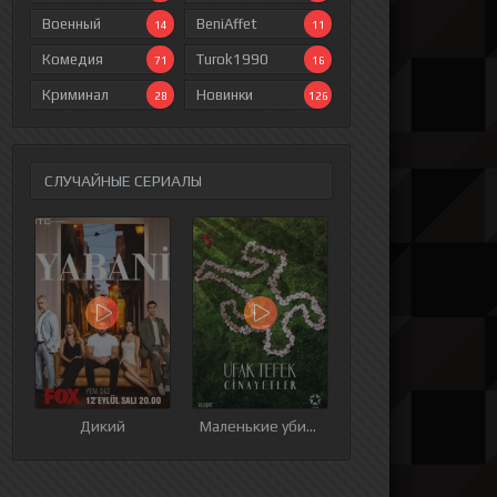
Военный
BeniAffet
14
11
Комедия
Turok1990
71
16
Криминал
Новинки
28
126
СЛУЧАЙНЫЕ СЕРИАЛЫ
Дикий
Маленькие убийства