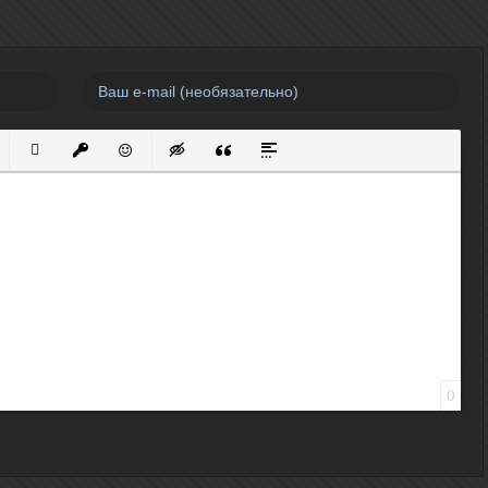
нный список
кированный список
Вставить ссылку
Вставить защищенную ссылку
Вставить смайлик
Вставка скрытого текста
Вставка цитаты
Вставка спойлера
0