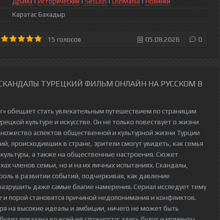
Драма
|
Исторический
|
SesDizi
|
DiziMania
|
Новинки
Каратас Бахадыр
15
голосов
05.08.2026
0
 СКАНДАЛЫ ТУРЕЦКИЙ ФИЛЬМ ОНЛАЙН НА РУССКОМ В
dallar» обещает стать увлекательным путешествием по страницам
рецкой культуре и искусстве. Он не только повествует о жизни
ножество аспектов общественной и культурной жизни Турции
ий, происходивших в стране, зрители смогут увидеть, как семья
 культуры, а также на общественные настроения. Сюжет
хах членов семьи, но и на их личных испытаниях. Скандалы,
роль в развитии событий, подчеркивая, как давление
разрушить даже самые благие намерения. Сериал исследует тему
ие и порой становятся причиной недопонимания и конфликтов.
ря на высокие идеалы и амбиции, ничего не может быть
удет показана во всей её сложности: здесь будут и моменты