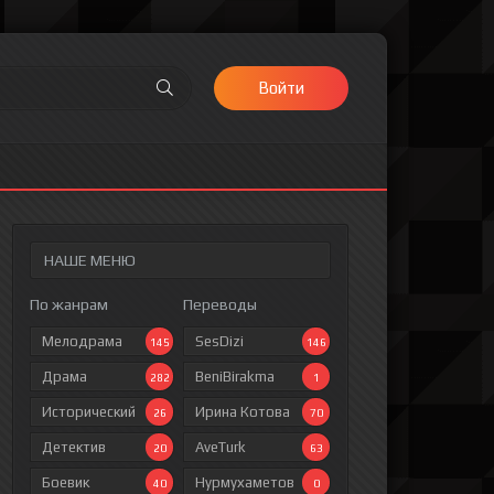
Войти
НАШЕ МЕНЮ
По жанрам
Переводы
ИЙ СЕРИАЛ НА РУССКОМ!
Мелодрама
SesDizi
145
146
Драма
BeniBirakma
282
1
Исторический
Ирина Котова
26
70
Детектив
AveTurk
20
63
Боевик
Нурмухаметов
40
0