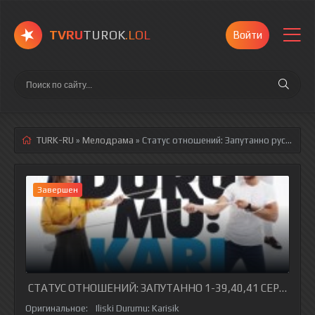
TVRU
TUROK
.LOL
Войти
TURK-RU
»
Мелодрама
» Статус отношений: Запутанно
русская озвучка полностью смотреть онлайн!
Завершен
СТАТУС ОТНОШЕНИЙ: ЗАПУТАННО 1-39,40,41 СЕРИЯ ТУР
Оригинальное:
Iliski Durumu: Karisik