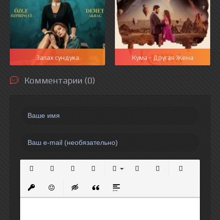
Запах сундука
Кума - Другая Жена
Комментарии (0)
Полужирный
Курсив
Подчеркнутый
Зачеркнутый
Выравнивание
Нумерованный список
Маркированный спи
Вставить сс
Вставить защищенную ссылку
Вставить смайлик
Вставка скрытого текста
Вставка цитаты
Вставка спойлера