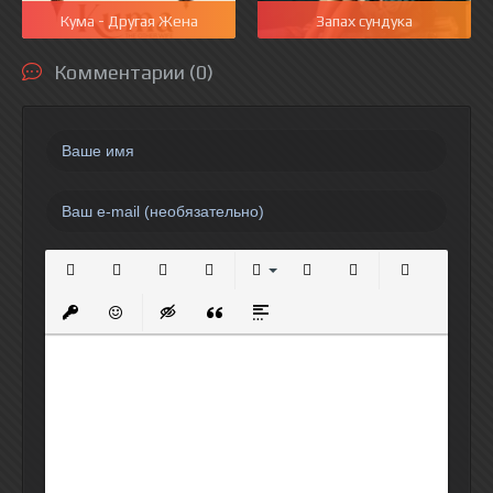
Кума - Другая Жена
Запах сундука
Комментарии (0)
Полужирный
Курсив
Подчеркнутый
Зачеркнутый
Выравнивание
Нумерованный список
Маркированный спи
Вставить сс
Вставить защищенную ссылку
Вставить смайлик
Вставка скрытого текста
Вставка цитаты
Вставка спойлера