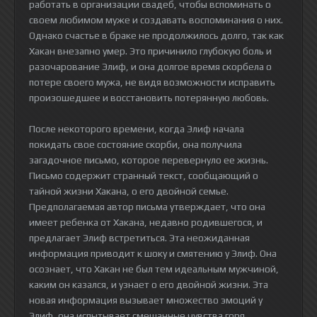
работать в организации свадеб, чтобы вспоминать о
своем любимом муже и создавать воспоминания о них.
Однако счастье в браке не продолжилось долго, так как
Хакан внезапно умер. Это причинило глубокую боль и
разочарование Элиф, и она долгое время скорбела о
потере своего мужа, не видя возможности исправить
произошедшее и восстановить потерянную любовь.
После некоторого времени, когда Элиф начала
покидать свое состояние скорби, она получила
загадочное письмо, которое перевернуло ее жизнь.
Письмо содержит странный текст, сообщающий о
тайной жизни Хакана, о его двойной семье.
Предполагаемая автор письма утверждает, что она
имеет ребенка от Хакана, недавно родившегося, и
предлагает Элиф встретиться. Эта неожиданная
информация приводит к шоку и смятению у Элиф. Она
осознает, что Хакан не был тем идеальным мужчиной,
каким он казался, и узнает о его двойной жизни. Эта
новая информация вызывает множество эмоций у
Элиф, она испытывает смешанные чувства горя,