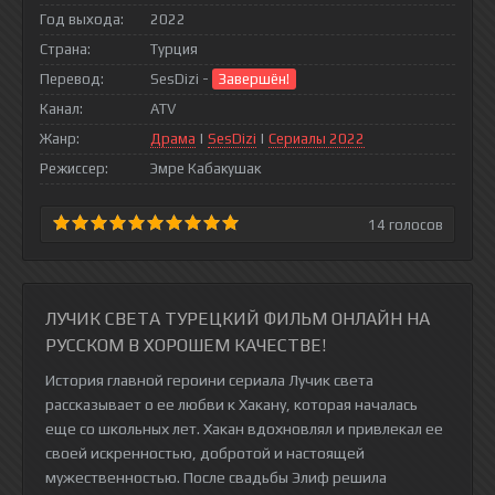
Год выхода:
2022
Страна:
Турция
Перевод:
SesDizi -
Завершён!
Канал:
ATV
Жанр:
Драма
|
SesDizi
|
Сериалы 2022
Режиссер:
Эмре Кабакушак
14
голосов
ЛУЧИК СВЕТА ТУРЕЦКИЙ ФИЛЬМ ОНЛАЙН НА
РУССКОМ В ХОРОШЕМ КАЧЕСТВЕ!
История главной героини сериала Лучик света
рассказывает о ее любви к Хакану, которая началась
еще со школьных лет. Хакан вдохновлял и привлекал ее
своей искренностью, добротой и настоящей
мужественностью. После свадьбы Элиф решила